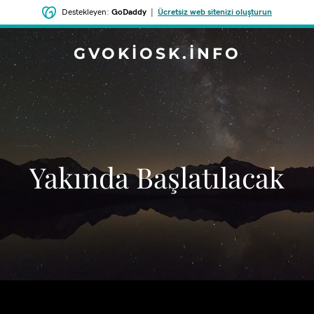
Destekleyen:
GoDaddy
|
Ücretsiz web sitenizi oluşturun
GVOKIOSK.INFO
‌Yakında Başlatılacak